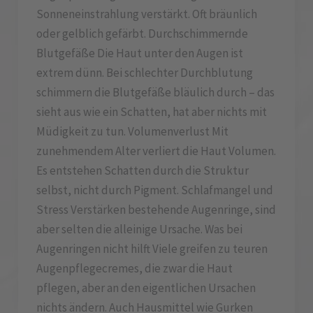
Sonneneinstrahlung verstärkt. Oft bräunlich
oder gelblich gefärbt. Durchschimmernde
Blutgefäße Die Haut unter den Augen ist
extrem dünn. Bei schlechter Durchblutung
schimmern die Blutgefäße bläulich durch – das
sieht aus wie ein Schatten, hat aber nichts mit
Müdigkeit zu tun. Volumenverlust Mit
zunehmendem Alter verliert die Haut Volumen.
Es entstehen Schatten durch die Struktur
selbst, nicht durch Pigment. Schlafmangel und
Stress Verstärken bestehende Augenringe, sind
aber selten die alleinige Ursache. Was bei
Augenringen nicht hilft Viele greifen zu teuren
Augenpflegecremes, die zwar die Haut
pflegen, aber an den eigentlichen Ursachen
nichts ändern. Auch Hausmittel wie Gurken