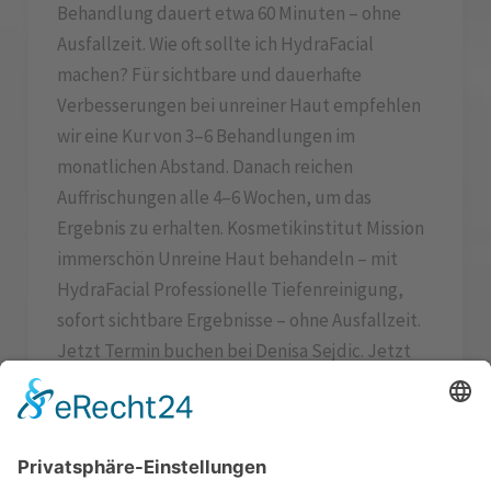
Behandlung dauert etwa 60 Minuten – ohne
Ausfallzeit. Wie oft sollte ich HydraFacial
machen? Für sichtbare und dauerhafte
Verbesserungen bei unreiner Haut empfehlen
wir eine Kur von 3–6 Behandlungen im
monatlichen Abstand. Danach reichen
Auffrischungen alle 4–6 Wochen, um das
Ergebnis zu erhalten. Kosmetikinstitut Mission
immerschön Unreine Haut behandeln – mit
HydraFacial Professionelle Tiefenreinigung,
sofort sichtbare Ergebnisse – ohne Ausfallzeit.
Jetzt Termin buchen bei Denisa Sejdic. Jetzt
Termin buchen Erreichbar aus Lauf, Hersbruck,
Altdorf, Eckental & Nürnberg