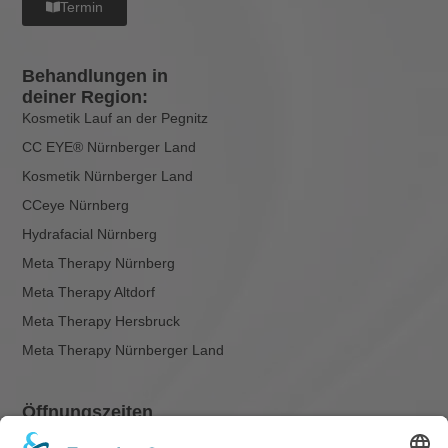
Termin
Behandlungen in
deiner Region:
Kosmetik Lauf an der Pegnitz
CC EYE® Nürnberger Land
Kosmetik Nürnberger Land
CCeye Nürnberg
Hydrafacial Nürnberg
Meta Therapy Nürnberg
Meta Therapy Altdorf
Meta Therapy Hersbruck
Meta Therapy Nürnberger Land
Öffnungszeiten
Di: 10:00 – 20:00 Uhr