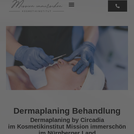
Zum
Inhalt
springen
Dermaplaning Behandlung
Dermaplaning by Circadia
im Kosmetikinstitut Mission immerschön
im Nürnberger Land