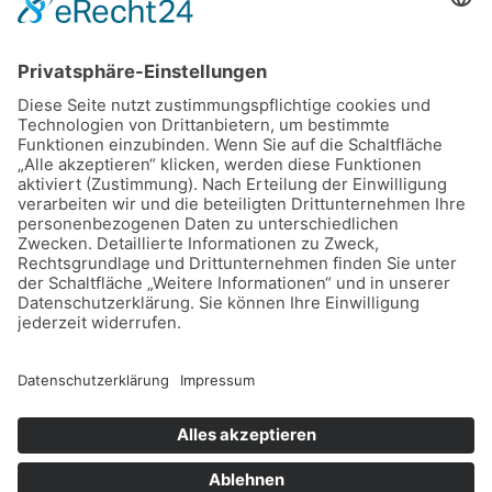
Mi – Do: 10:00 – 18:00 Uhr
Fr: 10:00 – 16:00 Uhr
Sa: 10:00 – 14:00 Uhr
und nach Vereinbarung
Ratgeber
Kontakt
Rückersdorfer Str. 17
90552 Röthenbach a.d.Pegnitz
info@mission-immerschoen.de
Tel.: +49 911 92318897
What'sApp
© 2026 Mission immerschön