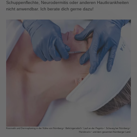
Schuppenflechte, Neurodermitis oder anderen Hautkrankheiten
nicht anwendbar. Ich berate dich gerne dazu!
Kosmetik und Dermaplaning in der Nähe von Nürnberg✓ Behringersdorf✓ Lauf an der Pegnitz✓ Schwaig bei Nürnberg✓
Hersbruck✓ und dem gesamten Nürnberger Land.